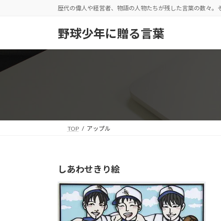
コ
ナ
歴代の偉人や経営者、物語の人物たちが残した言葉の数々。
ン
ビ
テ
ゲ
野球少年に贈る言葉
ン
ー
ツ
シ
へ
ョ
ス
ン
キ
に
ッ
移
プ
動
TOP
アップル
しあわせきり絵