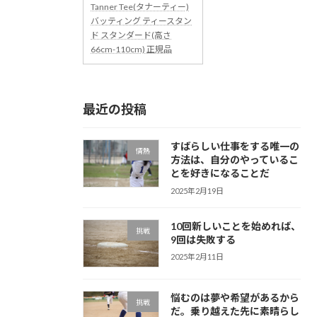
Tanner Tee(タナーティー)
バッティング ティースタン
ド スタンダード(高さ
66cm-110cm) 正規品
最近の投稿
すばらしい仕事をする唯一の
情熱
方法は、自分のやっているこ
とを好きになることだ
2025年2月19日
10回新しいことを始めれば、
挑戦
9回は失敗する
2025年2月11日
悩むのは夢や希望があるから
挑戦
だ。乗り越えた先に素晴らし