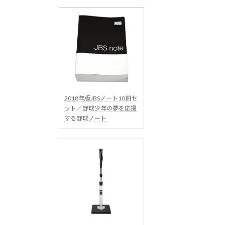
2018年版JBSノート10冊セ
ット／野球少年の夢を応援
する野球ノート