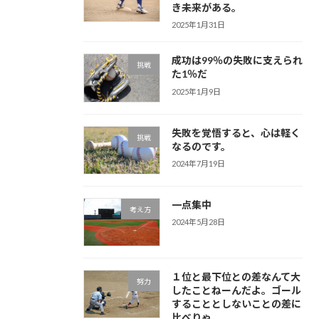
き未来がある。
2025年1月31日
成功は99％の失敗に支えられ
挑戦
た1％だ
2025年1月9日
失敗を覚悟すると、心は軽く
挑戦
なるのです。
2024年7月19日
一点集中
考え方
2024年5月28日
１位と最下位との差なんて大
努力
したことねーんだよ。ゴール
することとしないことの差に
比べりゃ